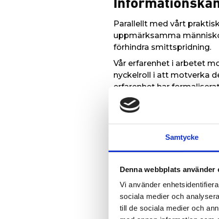
Informationska
Parallellt med vårt prakti
uppmärksamma människor p
förhindra smittspridning.
Vår erfarenhet i arbetet m
nyckelroll i att motverka
erfarenhet har formalisera
lokalsamhällen så att indivi
Coronakrisen kr
”Världen står inför en av v
Samtycke
flera fronter för att motv
Haghamed
, global chef fö
Denna webbplats använder 
”Tack vara våra partners o
Vi använder enhetsidentifierar
miljoner dollar** till aku
sociala medier och analysera 
”Vi har förbundit oss att b
till de sociala medier och a
tackla coronaviruset. (…) M