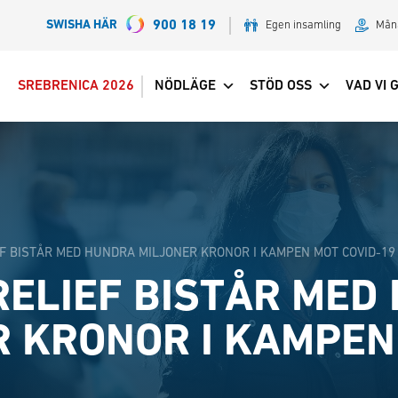
SWISHA HÄR
900 18 19
Egen insamling
Mån
SREBRENICA 2026
NÖDLÄGE
STÖD OSS
VAD VI 
EF BISTÅR MED HUNDRA MILJONER KRONOR I KAMPEN MOT COVID-19
RELIEF BISTÅR MED
R KRONOR I KAMPEN