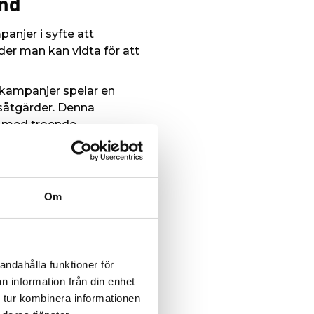
und
anjer i syfte att
r man kan vidta för att
nskampanjer spelar en
dsåtgärder. Denna
ar med troende
 att vi agerar snabbt på
Om
llen”, säger
Naser
edan bidragit med fem
andahålla funktioner för
nna typ av smittor”.
n information från din enhet
ser som krävs för att
 tur kombinera informationen
r vi att öka vår insats