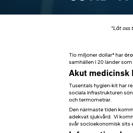
”Låt oss 
Tio miljoner dollar* har
ör
samhällen i 20 länder som 
Akut medicinsk 
Tusentals hygien-kit har 
sociala infrastrukturen sön
och termometrar.
Den närmaste tiden kommer
adekvat sjukvård. Vi komme
svår socioekonomisk sits e