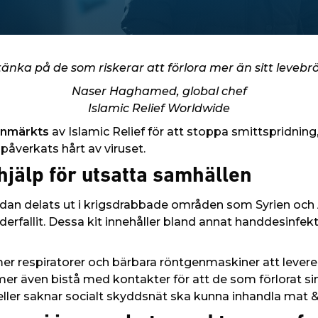
tänka på de som riskerar att förlora mer än sitt levebröd;
Naser Haghamed, global chef
Islamic Relief Worldwide
onmärkts
av Islamic Relief för att stoppa smittspridning
påverkats hårt av viruset.
hjälp för utsatta samhällen
redan delats ut i krigsdrabbade områden som Syrien och
derfallit. Dessa kit innehåller bland annat handdesinfek
 respiratorer och bärbara röntgenmaskiner att leverera
r även bistå med kontakter för att de som förlorat sina
ller saknar socialt skyddsnät ska kunna inhandla mat &