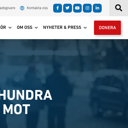
adsgivare
Kontakta oss
GÖR
OM OSS
NYHETER & PRESS
DONERA
 HUNDRA
 MOT