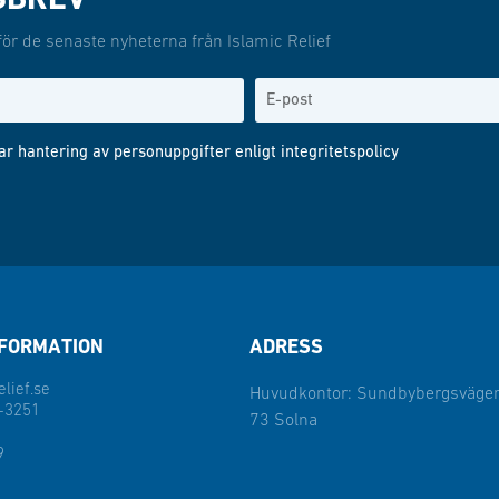
SBREV
för de senaste nyheterna från Islamic Relief
ar hantering av personuppgifter enligt
integritetspolicy
FORMATION
ADRESS
lief.se
Huvudkontor: Sundbybergsvägen
-3251
73 Solna
9