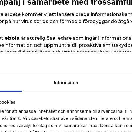
mpanj i samarbete med trossamf
ska arbete kommer vi att lansera breda informationskamp
å hur virus sprids och förmedla förebyggande åtgärde
ot
ebola
är att religiösa ledare som ingår i informatio
 desinformation och uppmuntra till proaktiva smittskyd
ts i samråd med lärda och utgör grunden i hur vi arbet
ders rätt till värdighet och tro respekteras.
äver global givmildhet
år livstids största utmaningar och det är av yttersta vikt
Information
erka smittspridning och dess påverkan på utsatta samhä
r Islamic Relief Worldwide.
cookies
ch givare så kan jag stolt meddela att Islamic Relief r
e för att anpassa innehållet och annonserna till användarna, tillh
tinsatser i samhällen som inte har motståndskraft mot de
vår trafik. Vi vidarebefordrar även sådana identifierare och anna
istå med upp till tio miljoner dollar öronmärkta för insat
nnons- och analysföretag som vi samarbetar med. Dessa kan i sin
ed stöd av våra partners i Islamic Relief-familjen komme