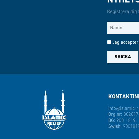
NYHET
Registrera dig 
Jag accepter
SKICKA
KONTAKTIN
info@islamic-re
Org.nr:
802017
BG:
900-1819
Swish:
900181