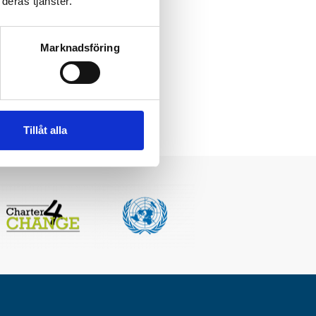
deras tjänster.
Marknadsföring
Tillåt alla