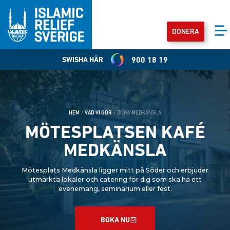
DONERA
SWISHA HÄR
900 18 19
HEM
/
VAD VI GÖR
/
BOKA MEDKÄNSLA
MÖTESPLATSEN KAFÉ
MEDKÄNSLA
Mötesplats Medkänsla ligger mitt på Söder och erbjuder
utmärkta lokaler och catering för dig som ska ha ett
evenemang, seminarium eller fest.
BOKA NU