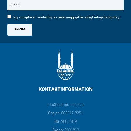
Jag accepterar hantering av personuppgifter enligt
integritetspolicy
SKICKA
KONTAKTINFORMATION
info@islamic-relief.se
Org.nr:
802017-3251
BG:
900-1819
Swish:
9001819