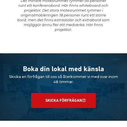
Det mindre mötesrummet rymmer tio personer
runt ett konferensbord. Här finns whiteboard och
projektor. Det stora mötesrummet rymmer i
originalmöbleringen 18 personer runt ett större
bord, men det finns extrastolar och extrabord som
möjliggör ännu fler att medverka. Här finns
projektor.
Boka din lokal med känsla
Skicka en förfrågan till oss så återkommer vi med svar inom
48 timmar.
SKICKA FÖRFRÅGAN