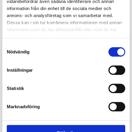
vidarebefordrar även sådana identifierare och annan
Kontaktformulär
information från din enhet till de sociala medier och
annons- och analysföretag som vi samarbetar med.
Har du några frågor eller funderingar om vår lokal? Tveka inte
Dessa kan i sin tur kombinera informationen med annan
på att kontakta oss via detta formulär eller mejla till:
medkansla@islamic-relief.se
information som du har tillhandahållit eller som de har
samlat in när du har använt deras tjänster.
Förnamn*
Samtyckesval
Nödvändig
Efternamn*
Inställningar
Statistik
E-post*
Marknadsföring
Telefonnummer*