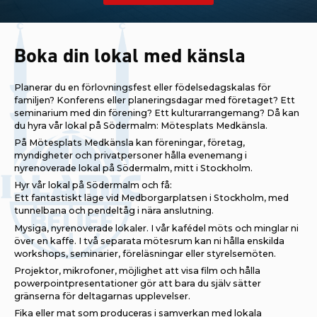
Boka din lokal med känsla
Planerar du en förlovningsfest eller födelsedagskalas för
familjen? Konferens eller planeringsdagar med företaget? Ett
seminarium med din förening? Ett kulturarrangemang? Då kan
du hyra vår lokal på Södermalm: Mötesplats Medkänsla.
På Mötesplats Medkänsla kan föreningar, företag,
myndigheter och privatpersoner hålla evenemang i
nyrenoverade lokal på Södermalm, mitt i Stockholm.
Hyr vår lokal på Södermalm och få:
Ett fantastiskt läge vid Medborgarplatsen i Stockholm, med
tunnelbana och pendeltåg i nära anslutning.
Mysiga, nyrenoverade lokaler. I vår kafédel möts och minglar ni
över en kaffe. I två separata mötesrum kan ni hålla enskilda
workshops, seminarier, föreläsningar eller styrelsemöten.
Projektor, mikrofoner, möjlighet att visa film och hålla
powerpointpresentationer gör att bara du själv sätter
gränserna för deltagarnas upplevelser.
Fika eller mat som produceras i samverkan med lokala