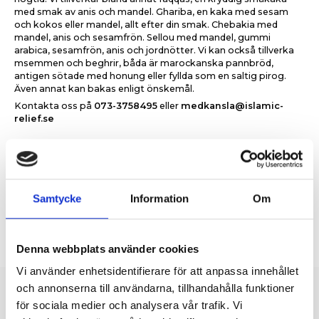
med smak av anis och mandel. Ghariba, en kaka med sesam
och kokos eller mandel, allt efter din smak. Chebakia med
mandel, anis och sesamfrön. Sellou med mandel, gummi
arabica, sesamfrön, anis och jordnötter. Vi kan också tillverka
msemmen och beghrir, båda är marockanska pannbröd,
antigen sötade med honung eller fyllda som en saltig pirog.
Även annat kan bakas enligt önskemål.
Kontakta oss på
073-3758495
eller
medkansla@islamic-
relief.se
Följ oss för senaste nytt
Visste du att vi har en Facebooksida? Här lägger vi upp menyer
Samtycke
Information
Om
och bilder från verksamheten!
GÅ TILL FACEBOOK SIDA
Denna webbplats använder cookies
Vi använder enhetsidentifierare för att anpassa innehållet
och annonserna till användarna, tillhandahålla funktioner
för sociala medier och analysera vår trafik. Vi