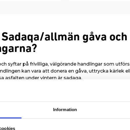
 Sadaqa/allmän gåva och
ngarna?
ch syftar på frivilliga, välgörande handlingar som utf
ndlingen kan vara att donera en gåva, uttrycka kärlek el
sa asfalten under vintern är sadaqa.
ig förändring, och kriser uppstår ofta utan förvarning. So
 bevaka omvärlden för att snabbt och effektivt mobiliser
ka omärkt kan vi fördela din gåva ditt behovet är som 
Information
cookies