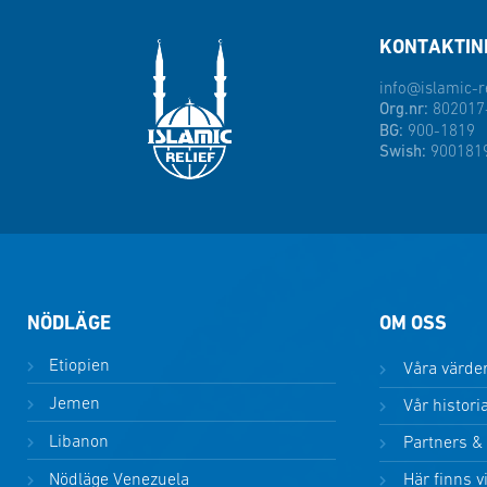
KONTAKTIN
info@islamic-re
Org.nr:
802017
BG:
900-1819
Swish:
900181
NÖDLÄGE
OM OSS
Etiopien
Våra värde
Jemen
Vår histori
Libanon
Partners &
Nödläge Venezuela
Här finns v