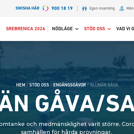
SWISHA HÄR
900 18 19
Egen insamling
Mån
SREBRENICA 2026
NÖDLÄGE
STÖD OSS
VAD VI 
HEM
/
STÖD OSS
/
ENGÅNGSGÅVOR
/
ALLMÄN GÅVA
ÄN GÅVA/S
 omtanke och medmänsklighet varit större. Coro
samhällen för hårda prövningar.