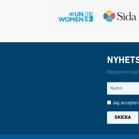
NYHET
Registrera dig 
Jag accepter
SKICKA