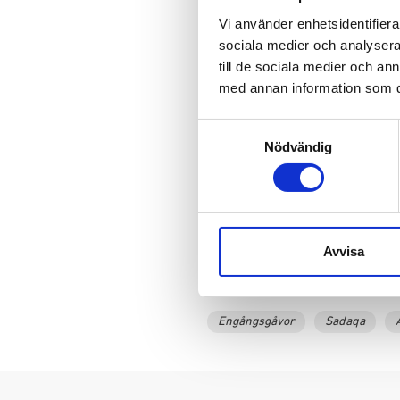
Vi använder enhetsidentifierar
Vanliga frå
sociala medier och analysera 
till de sociala medier och a
med annan information som du 
Vad innebär en all
Samtyckesval
Nödvändig
Hur används min gå
Vart är behovet stör
Avvisa
Engångsgåvor
Sadaqa