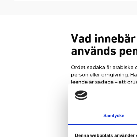
Vad innebär
används pe
Ordet sadaka är arabiska o
person eller omgivning. Ha
leende är sadaqa – att gru
Vi lever i en värld i ständ
det vårt jobb att ständigt
Genom att donera din sada
Samtycke
Denna webbplats använder 