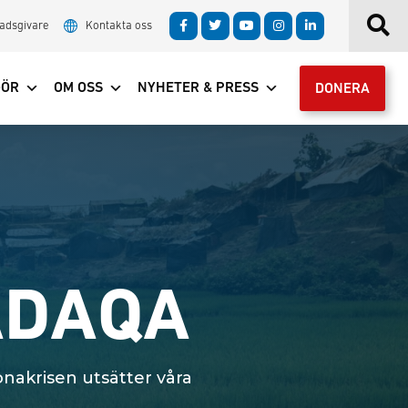
adsgivare
Kontakta oss
GÖR
OM OSS
NYHETER & PRESS
DONERA
ADAQA
nakrisen utsätter våra