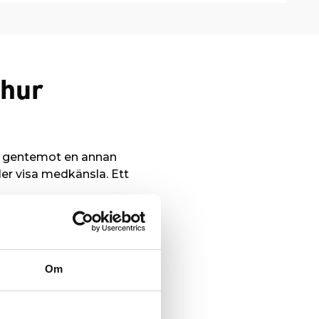
 hur
örs gentemot en annan
ler visa medkänsla. Ett
m biståndsorganisation är
a våra insatser.
störst!
Om