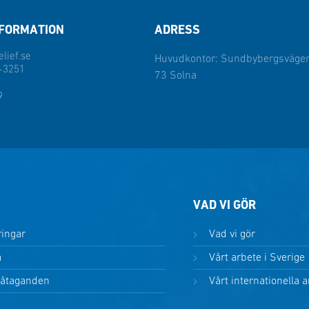
FORMATION
ADRESS
lief.se
Huvudkontor: Sundbybergsvägen
-3251
73 Solna
9
VAD VI GÖR
ringar
Vad vi gör
a
Vårt arbete i Sverige
 åtaganden
Vårt internationella 
i