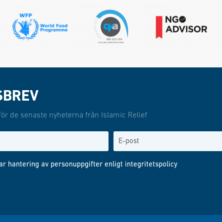
SBREV
för de senaste nyheterna från Islamic Relief
ar hantering av personuppgifter enligt
integritetspolicy