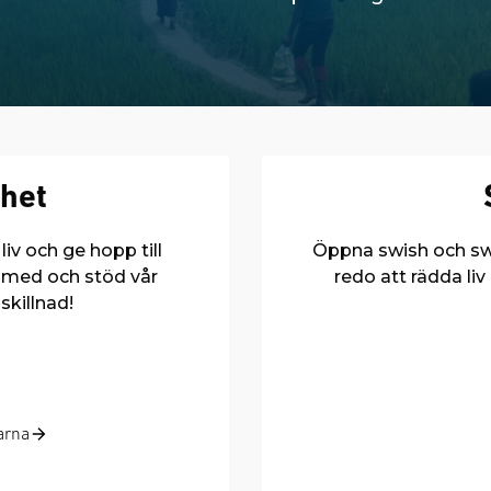
het
liv och ge hopp till
Öppna swish och swish
r med och stöd vår
redo att rädda liv
skillnad!
arna