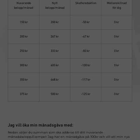
Nuvarande
Nytt
Skattereduktion
Mellanskillnad
belopp/månad
belopp/månad
för dig
150 kr
200 kr
-50 kr
0 kr
200 kr
267 kr
-67 kr
0 kr
250 kr
333 kr
-83 kr
0 kr
300 kr
400 kr
-100 kr
0 kr
350 kr
468 kr
-117 kr
0 kr
375 kr
500 kr
-125 kr
0 kr
Jag vill öka min månadsgåva med:
Nedan väljer du summan som ska adderas till ditt nuvarande
månadsbelopp.Exempel: Jag har en månadgåva på 100kr och vill att min nya