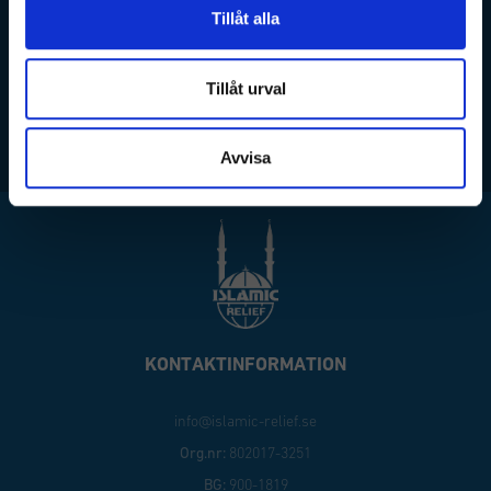
Tillåt alla
Tillåt urval
Jag accepterar hantering av personuppgifter enligt
integritetspolicy
SKICKA
Avvisa
KONTAKTINFORMATION
info@islamic-relief.se
Org.nr:
802017-3251
BG:
900-1819