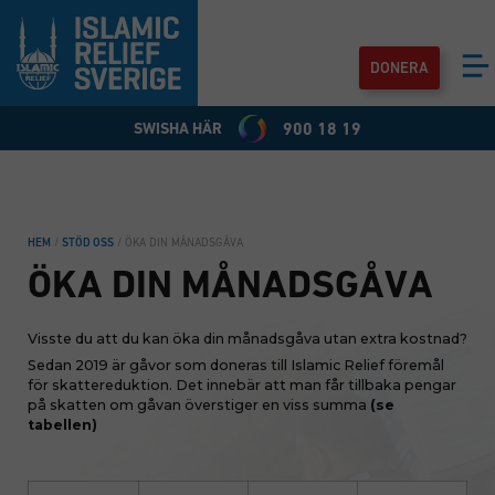
DONERA
SWISHA HÄR
900 18 19
HEM
/
STÖD OSS
/
ÖKA DIN MÅNADSGÅVA
ÖKA DIN MÅNADSGÅVA
Visste du att du kan öka din månadsgåva utan extra kostnad?
Sedan 2019 är gåvor som doneras till Islamic Relief föremål
för skattereduktion. Det innebär att man får tillbaka pengar
på skatten om gåvan överstiger en viss summa
(se
tabellen)