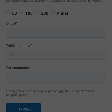
månadsgåva ska vara 200kr/mån. Du klickar då i beloppet 100kr i formuläret.
50
100
200
Annat
E-post*
Telefonnummer*
Personnummer*
Jag godkänner hantering av personuppgifter i enlighet med vår
Integritetspolicy
SKICKA