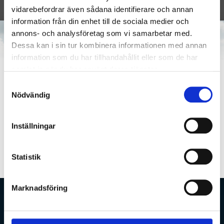
vidarebefordrar även sådana identifierare och annan
Hur avslutar jag mitt månadsgivande?
information från din enhet till de sociala medier och
annons- och analysföretag som vi samarbetar med.
Dessa kan i sin tur kombinera informationen med annan
KONTAKTA OSS
information som du har tillhandahållit eller som de har
samlat in när du har använt deras tjänster.
Samtyckesval
Nödvändig
Denna sida är endast för dig som är månadsgivare
idag och som vill öka sin månadsgåva. Är du inte
Inställningar
månadsgivare idag?
BLI MÅNADSGIVARE
Statistik
NYHETSBREV
Marknadsföring
Registrera dig för de senaste nyheterna från Islamic Relief