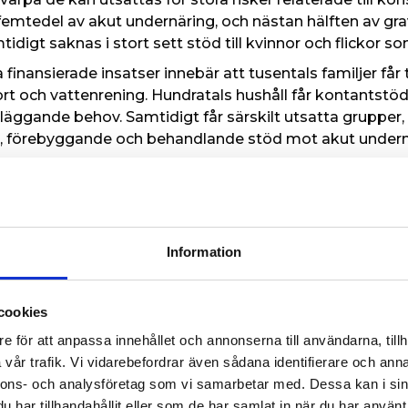
n femtedel av akut undernäring, och nästan hälften av 
idigt saknas i stort sett stöd till kvinnor och flickor so
 finansierade insatser innebär att tusentals familjer får t
t och vattenrening. Hundratals hushåll får kontantstö
äggande behov. Samtidigt får särskilt utsatta grupper,
r, förebyggande och behandlande stöd mot akut undern
 Islamic Relief Sverige, har nyligen återvänt från ett f
ikt mervärde i det humanitära systemet. Vi som organisat
når på grund av hur rotade vi är i dessa samhällen. Dä
mic Reliefs förmåga att nå dem allra mest svåråtkoml
Information
tuffast tänkbara förutsättningar. Detta kan inte tas f
om. Annars kommer dessa människor att förlora det en
cookies
stannar vattentransporterna. Familjer hänvisas återigen 
sk för sjukdomsutbrott som kolera. Behandlingen av aku
e för att anpassa innehållet och annonserna till användarna, tillh
t, som gör det möjligt för familjer att undvika negativa
vår trafik. Vi vidarebefordrar även sådana identifierare och anna
ll ökat barnarbete, barnäktenskap och ytterligare fördj
nnons- och analysföretag som vi samarbetar med. Dessa kan i sin
har tillhandahållit eller som de har samlat in när du har använt 