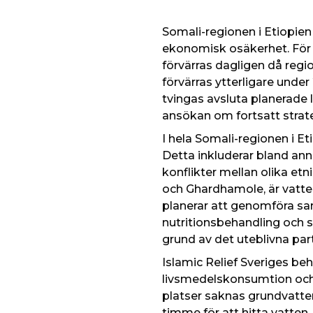
Somali-regionen i Etiopien
ekonomisk osäkerhet. För 
förvärras dagligen då regio
förvärras ytterligare under
tvingas avsluta planerade 
ansökan om fortsatt strat
I hela Somali-regionen i E
Detta inkluderar bland ann
konflikter mellan olika etn
och Ghardhamole, är vatten
planerar att genomföra sa
nutritionsbehandling och 
grund av det uteblivna pa
Islamic Relief Sveriges be
livsmedelskonsumtion och a
platser saknas grundvatten
timme för att hitta vatten,