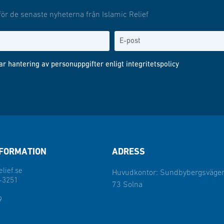
för de senaste nyheterna från Islamic Relief
ar hantering av personuppgifter enligt
integritetspolicy
FORMATION
ADRESS
lief.se
Huvudkontor: Sundbybergsvägen
-3251
73 Solna
9