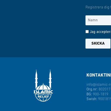
Registrera dig 
Jag accepter
SKICKA
KONTAKTIN
info@islamic-re
Org.nr:
802017
BG:
900-1819
Swish:
900181