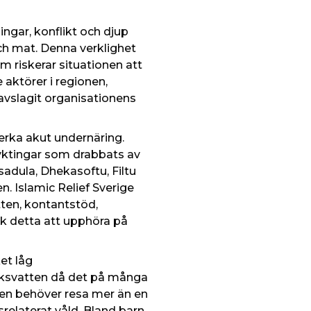
ngar, konflikt och djup
ch mat. Denna verklighet
m riskerar situationen att
 aktörer i regionen,
 avslagit organisationens
verka akut undernäring.
lyktingar som drabbats av
sadula, Dhekasoftu, Filtu
. Islamic Relief Sverige
ten, kontantstöd,
k detta att upphöra på
et låg
ricksvatten då det på många
llen behöver resa mer än en
srelaterat våld. Bland barn