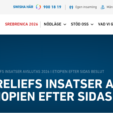
SWISHA HÄR
900 18 19
Egen insamling
Mån
SREBRENICA 2026
NÖDLÄGE
STÖD OSS
VAD VI 
EFS INSATSER AVSLUTAS 2026 I ETIOPIEN EFTER SIDAS BESLUT
RELIEFS INSATSER 
TIOPIEN EFTER SIDA