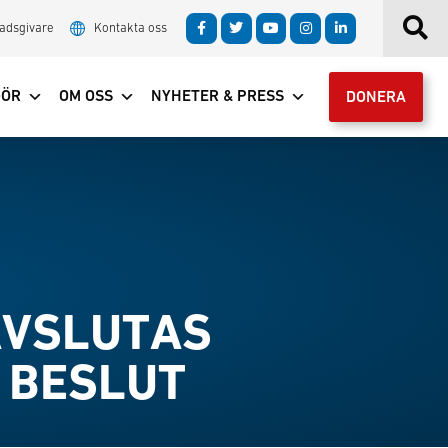
adsgivare
Kontakta oss
GÖR
OM OSS
NYHETER & PRESS
DONERA
AVSLUTAS
S BESLUT