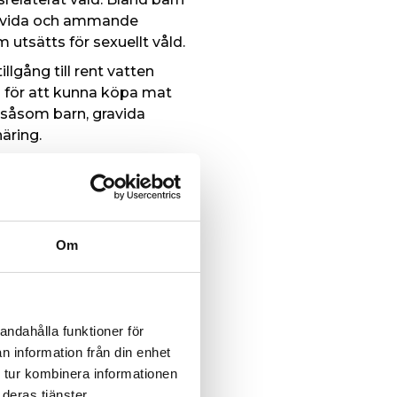
gravida och ammande
m utsätts för sexuellt våld.
illgång till rent vatten
d för att kunna köpa mat
 såsom barn, gravida
äring.
ältbesök i Liban-zonen:
ion når till platser dit
rför kan vi inte nog
iga och sårbara platserna
Om
ör givet och det är något
da stöd de har.”
till osäkra och förorenade
t undernärda barn riskerar
andahålla funktioner för
 överlevnadsstrategier,
n information från din enhet
upad ekonomisk fattigdom.
 tur kombinera informationen
deras tjänster.