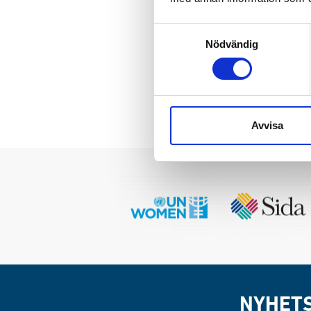
Islamic Relief har varit ve
regionen i Etiopien. Geno
Samtyckesval
organisationen under många
Nödvändig
riskerar att upphöra är det
tiotusentals människor som
Avvisa
NYHET