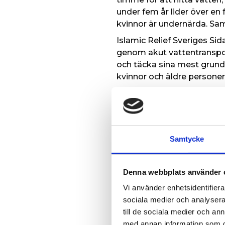
under fem år lider över e
kvinnor är undernärda. Samt
Islamic Relief Sveriges Sida
genom akut vattentranspor
och täcka sina mest grundl
kvinnor och äldre persone
Johan Kruse, handläggare på
”Islamic Relief har ett un
andra organisationer inte 
betona betydelsen av Isla
Samtycke
där människor lever under 
vi måste fortsätta värna 
Denna webbplats använder 
När finansieringen uteblir 
vattenkällor, med ökad ri
Vi använder enhetsidentifierar
att avbrytas. Kontantstöde
sociala medier och analysera 
upphör, vilket kan leda ti
till de sociala medier och a
med annan information som du 