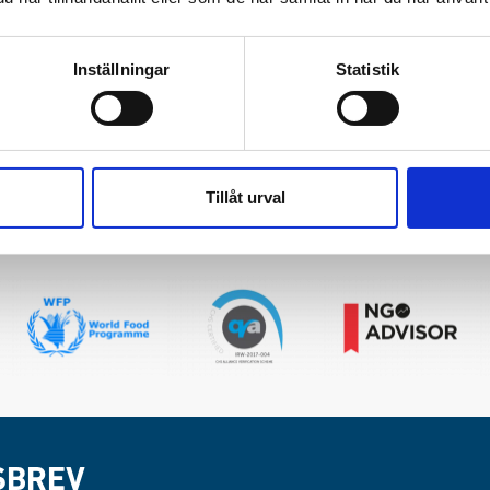
rksamt i Etiopien sedan 2004 och har byggt upp en stark 
m nära samarbete med lokala myndigheter och internatio
 år arbetat i svårtillgängliga och krisdrabbade område
Inställningar
Statistik
 inte bara ett projekt som avslutas utan livsviktigt stöd
 redan befinner sig på gränsen till överlevnad.
Tillåt urval
SBREV