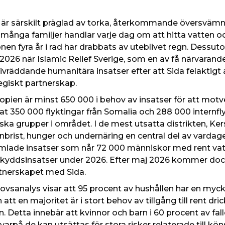
 är särskilt präglad av torka, återkommande översvämni
många familjer handlar varje dag om att hitta vatten o
nen fyra år i rad har drabbats av uteblivet regn. Dessuto
 2026 när Islamic Relief Sverige, som en av få närvarande
livräddande humanitära insatser efter att Sida felaktigt
egiskt partnerskap.
tiopien är minst 650 000 i behov av insatser för att mot
at 350 000 flyktingar från Somalia och 288 000 internf
iska grupper i området. I de mest utsatta distrikten, Ker
brist, hunger och undernäring en central del av vardagen
mlade insatser som når 72 000 människor med rent vat
skyddsinsatser under 2026. Efter maj 2026 kommer doc
rtnerskapet med Sida.
hovsanalys visar att 95 procent av hushållen har en myck
tt en majoritet är i stort behov av tillgång till rent d
. Detta innebär att kvinnor och barn i 60 procent av fa
 varpå de kan utsättas för stora risker relaterade till kön