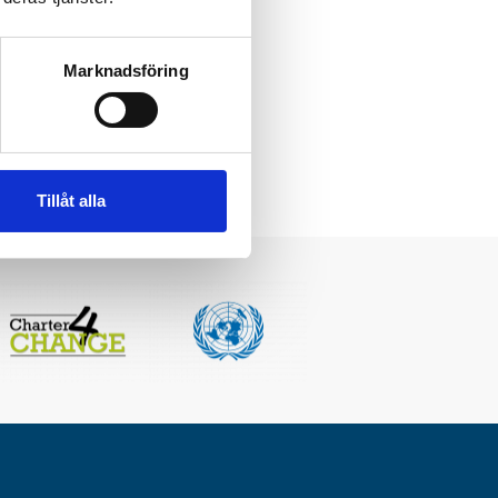
lokal närvaro i Somali-
nella aktörer har
n. När insatserna nu
Marknadsföring
 som försvinner för
Tillåt alla