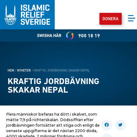
DONERA
SWISHA HÄR
900 18 19
HEM
/
NYHETER
/
KRAFTIG JORDBÄVNING SKAKAR NEPAL
KRAFTIG JORDBÄVNING
SKAKAR NEPAL
Flera människor befaras ha dött i skalvet, som
mätte 7,9 på richterskalan. Dödssiffran efter
jordbävningen fortsätter att stiga och enligt de
senaste uppgifterna är det nästan 2200 döda,
4000 skadade, 2 miljoner fördrivna och