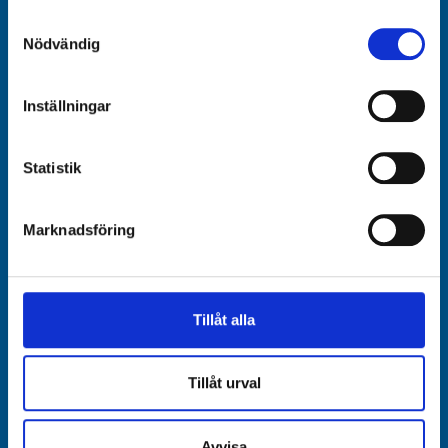
Samtyckesval
KONTAKTINFORMATION
Nödvändig
info@islamic-relief.se
Inställningar
Org.nr:
802017-3251
BG:
900-1819
Statistik
Swish:
9001819
ADRESS
Marknadsföring
Huvudkontor: Sundbybergsvägen 1C, 171 73 Solna
Kontakta oss
Tillåt alla
Rapportera kränkningar & oegentligheter
Rapporter & Policys
Tillåt urval
Frågor & Svar
Avvisa