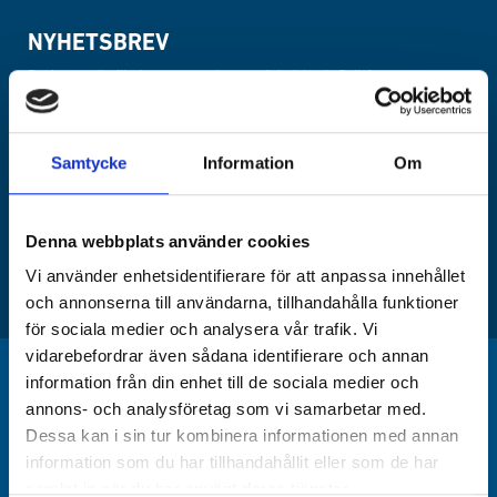
NYHETSBREV
Registrera dig för de senaste nyheterna från Islamic Relief
Samtycke
Information
Om
Denna webbplats använder cookies
Jag accepterar hantering av personuppgifter enligt
integritetspolicy
Vi använder enhetsidentifierare för att anpassa innehållet
SKICKA
och annonserna till användarna, tillhandahålla funktioner
för sociala medier och analysera vår trafik. Vi
vidarebefordrar även sådana identifierare och annan
information från din enhet till de sociala medier och
annons- och analysföretag som vi samarbetar med.
Dessa kan i sin tur kombinera informationen med annan
information som du har tillhandahållit eller som de har
samlat in när du har använt deras tjänster.