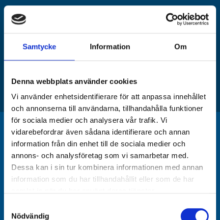
Samtycke
Information
Om
Jag accepterar hantering av personuppgifter enligt
integritetspolicy
Denna webbplats använder cookies
SKICKA
Vi använder enhetsidentifierare för att anpassa innehållet
och annonserna till användarna, tillhandahålla funktioner
för sociala medier och analysera vår trafik. Vi
vidarebefordrar även sådana identifierare och annan
information från din enhet till de sociala medier och
annons- och analysföretag som vi samarbetar med.
Dessa kan i sin tur kombinera informationen med annan
information som du har tillhandahållit eller som de har
KONTAKTINFORMATION
samlat in när du har använt deras tjänster.
Samtyckesval
Nödvändig
info@islamic-relief.se