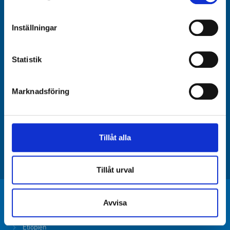
Org.nr:
802017-3251
BG:
900-1819
Inställningar
Swish:
9001819
Statistik
ADRESS
Huvudkontor: Sundbybergsvägen 1C, 171 73 Solna
Marknadsföring
Kontakta oss
Rapportera kränkningar & oegentligheter
Rapporter & Policys
Tillåt alla
Frågor & Svar
Tillåt urval
Avvisa
NÖDLÄGE
Etiopien