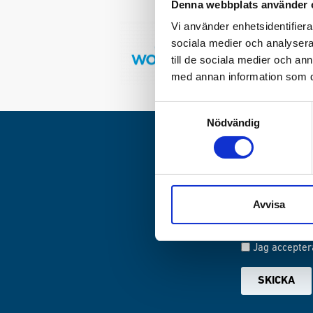
Denna webbplats använder 
Vi använder enhetsidentifierar
sociala medier och analysera 
till de sociala medier och a
med annan information som du 
Samtyckesval
Nödvändig
NYHET
Registrera dig 
Avvisa
Jag accepter
SKICKA