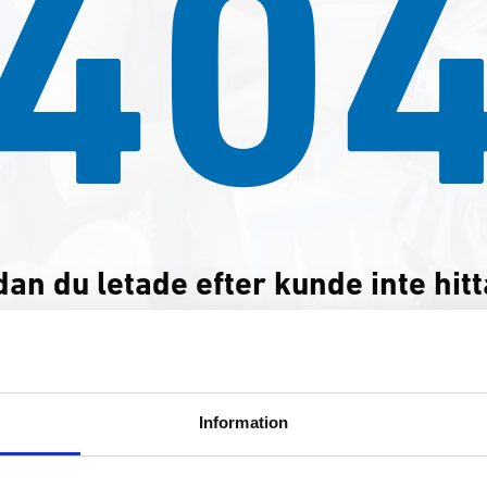
40
dan du letade efter kunde inte hitt
an navigera genom vår meny eller använda sökfältet n
Information