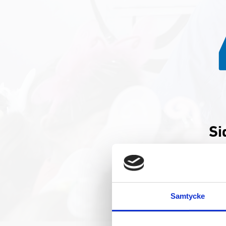
Si
Du k
Samtycke