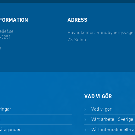
FORMATION
ADRESS
lief.se
Huvudkontor: Sundbybergsvägen
-3251
73 Solna
9
VAD VI GÖR
ringar
Vad vi gör
a
Vårt arbete i Sverige
 åtaganden
Vårt internationella 