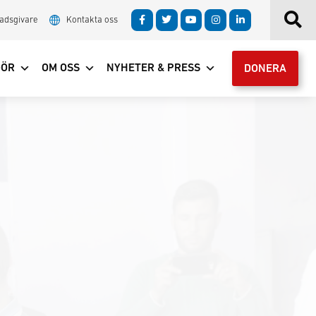
adsgivare
Kontakta oss
GÖR
OM OSS
NYHETER & PRESS
DONERA