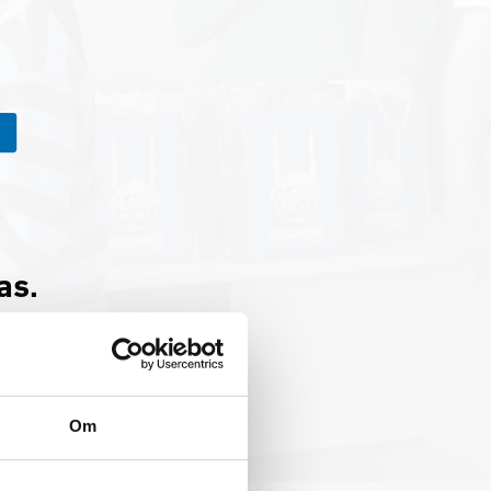
4
as.
edan:
Om