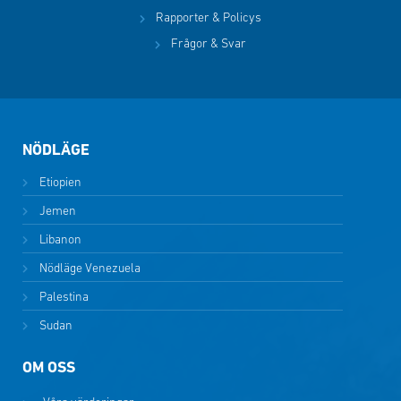
Rapporter & Policys
Frågor & Svar
NÖDLÄGE
Etiopien
Jemen
Libanon
Nödläge Venezuela
Palestina
Sudan
OM OSS