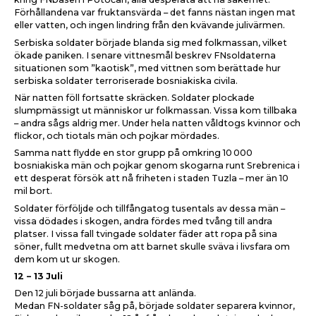
Förhållandena var fruktansvärda – det fanns nästan ingen mat
eller vatten, och ingen lindring från den kvävande julivärmen.
Serbiska soldater började blanda sig med folkmassan, vilket
ökade paniken. I senare vittnesmål beskrev FNsoldaterna
situationen som ”kaotisk”, med vittnen som berättade hur
serbiska soldater terroriserade bosniakiska civila.
När natten föll fortsatte skräcken. Soldater plockade
slumpmässigt ut människor ur folkmassan. Vissa kom tillbaka
– andra sågs aldrig mer. Under hela natten våldtogs kvinnor och
flickor, och tiotals män och pojkar mördades.
Samma natt flydde en stor grupp på omkring 10
000
bosniakiska män och pojkar genom skogarna runt Srebrenica i
ett desperat försök att nå friheten i staden Tuzla – mer än 10
mil bort.
Soldater förföljde och tillfångatog tusentals av dessa män –
vissa dödades i skogen, andra fördes med tvång till andra
platser. I vissa fall tvingade soldater fäder att ropa på sina
söner, fullt medvetna om att barnet skulle sväva i livsfara om
dem kom ut ur skogen.
12 – 13 Juli
Den 12 juli började bussarna att anlända.
Medan FN-soldater såg på, började soldater separera kvinnor,