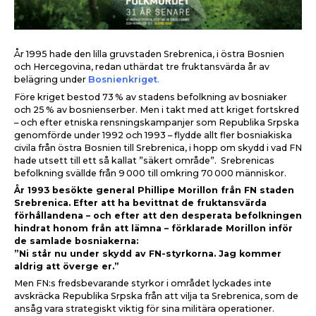
År 1995 hade den lilla gruvstaden Srebrenica, i östra Bosnien
och Hercegovina, redan uthärdat tre fruktansvärda år av
belägring under
Bosnienkriget
.
Före kriget bestod 73
% av stadens befolkning av bosniaker
och 25
% av bosnienserber. Men i takt med att kriget fortskred
– och efter etniska rensningskampanjer som Republika Srpska
genomförde under 1992 och 1993 – flydde allt fler bosniakiska
civila från östra Bosnien till Srebrenica, i hopp om skydd i vad FN
hade utsett till ett så kallat ”säkert område”.
Srebrenicas
befolkning svällde från 9
000 till omkring 70
000 människor.
År 1993 besökte general Phillipe Morillon från FN staden
Srebrenica. Efter att ha bevittnat de fruktansvärda
förhållandena – och efter att den desperata befolkningen
hindrat honom från att lämna – förklarade Morillon inför
de samlade bosniakerna:
”Ni står nu under skydd av FN-styrkorna. Jag kommer
aldrig att överge er.”
Men FN:s fredsbevarande styrkor i området lyckades inte
avskräcka Republika Srpska från att vilja ta Srebrenica, som de
ansåg vara strategiskt viktig för sina militära operationer.