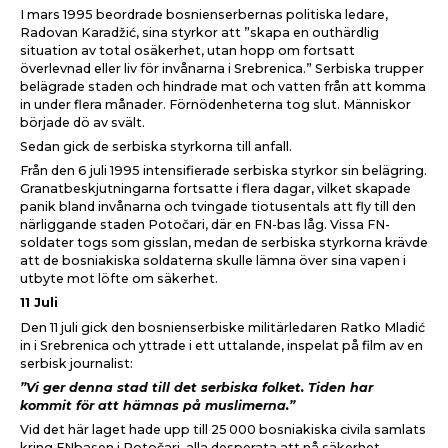
I mars 1995 beordrade bosnienserbernas politiska ledare,
Radovan Karadžić, sina styrkor att ”skapa en outhärdlig
situation av total osäkerhet, utan hopp om fortsatt
överlevnad eller liv för invånarna i Srebrenica.” Serbiska trupper
belägrade staden och hindrade mat och vatten från att komma
in under flera månader. Förnödenheterna tog slut. Människor
började dö av svält.
Sedan gick de serbiska styrkorna till anfall.
Från den 6 juli 1995 intensifierade serbiska styrkor sin belägring.
Granatbeskjutningarna fortsatte i flera dagar, vilket skapade
panik bland invånarna och tvingade tiotusentals att fly till den
närliggande staden Potočari, där en FN-bas låg. Vissa FN-
soldater togs som gisslan, medan de serbiska styrkorna krävde
att de bosniakiska soldaterna skulle lämna över sina vapen i
utbyte mot löfte om säkerhet.
11 Juli
Den 11 juli gick den bosnienserbiske militärledaren Ratko Mladić
in i Srebrenica och yttrade i ett uttalande, inspelat på film av en
serbisk journalist:
”Vi ger denna stad till det serbiska folket. Tiden har
kommit för att hämnas på muslimerna.”
Vid det här laget hade upp till 25
000 bosniakiska civila samlats
kring FNbasen i Potočari, alla desperata att nå säkerhet.