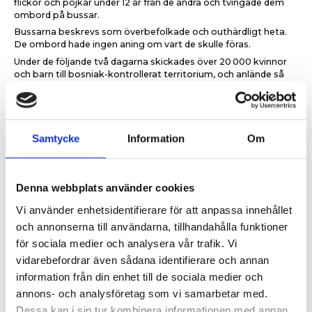
flickor och pojkar under 12 år från de andra och tvingade dem
ombord på bussar.
Bussarna beskrevs som överbefolkade och outhärdligt heta.
De ombord hade ingen aning om vart de skulle föras.
Under de följande två dagarna skickades över 20
000 kvinnor
och barn till bosniak-kontrollerat territorium, och anlände så
småningom till Tuzla, där ett flyktingläger hade upprättats.
De som blev kvar – män och pojkar mellan 12 och 77 år, som
ansågs vara i stridbar ålder fördes bort för så kallade ”förhör”.
Vissa avrättades direkt på platsen. De flesta tvingades ombord
Samtycke
Information
Om
på bussar och transporterades till koncentrationsläger.
Vid slutet av 13 juli fanns det nästan inga män eller pojkar kvar.
Och bara några dagar senare rapporterade FNsoldater att inga
Denna webbplats använder cookies
bosniaker alls återstod i staden Srebrenica.
14 Juli
Vi använder enhetsidentifierare för att anpassa innehållet
I vad som skulle bli den största massakern på europeisk mark
och annonserna till användarna, tillhandahålla funktioner
sedan Förintelsen, började soldaterna sina massavrättningar
för sociala medier och analysera vår trafik. Vi
av männen som hölls fångna i Bratunac.
vidarebefordrar även sådana identifierare och annan
Tusentals mördades. vissa enskilt, andra i grupper. Deras
kroppar sköts ner i massgravar med hjälp av bulldozers, nära
information från din enhet till de sociala medier och
platserna där de dödades. Det finns fruktansvärda vittnesmål
annons- och analysföretag som vi samarbetar med.
om att vissa begraves levande, och kvarlevor som senare
Dessa kan i sin tur kombinera informationen med annan