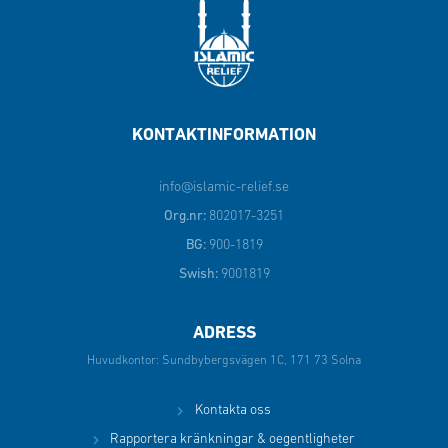
KONTAKTINFORMATION
info@islamic-relief.se
Org.nr:
802017-3251
BG:
900-1819
Swish:
9001819
ADRESS
Huvudkontor: Sundbybergsvägen 1C, 171 73 Solna
Kontakta oss
Rapportera kränkningar & oegentligheter