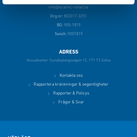
info@islamic-relief.se
Org.nr:
802017-3251
BG:
900-1819
Swish:
9001819
ADRESS
Huvudkontor: Sundbybergsvägen 1C, 171 73 Solna
Kontakta oss
Rapportera kränkningar & oegentligheter
Rapporter & Policys
Frågor & Svar