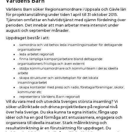
Världens Barn
Världens Barn söker Regionsamordnare i Uppsala och Gävle län
för projektanställning under tiden 1 april till 31 oktober 2015.
Tjänsten omfattar en halvtidstjänst med ojämn fördelning över
perioden. Det innebär att man arbetar mera intensivt under
augusti och september månader.
Uppdraget består i att:
· samordna och vid behov leda insamlingsinsatser för deltagande
organisationer
· leda arbetet regionalt
· finna lämpliga kampanjarbetare bland deltagande
organisationers frivilliga och även externt
· stödja kommunsamordnare och kommunteam i deras ideella
arbete
· skapa strukturer och aktivitetsplan för det lokala
insamlingsarbetet
· skapa kontakter med press och radio, företagarföreningar, skolor,
kommuner etc
· representera Världens Barn regionalt
Vill du vara med och utveckla Sveriges största insamling? Vi
söker utåtriktade och drivna projektledare på regional nivå
över hela Sverige. Du ska kunna ta egna initiativ, fånga upp
idéer och ha en god förmåga att entusiasmera, engagera och
organisera till ideella insatser. Stark målinriktning och
resultatinriktning är en förutsättning för uppdraget. Du