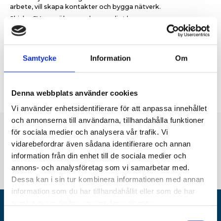
arbete, vill skapa kontakter och bygga nätverk.
Skicka CV + ansökan med personligt brev
till
evy.jonsson@varldensbarn.se
snarast.
Endast digitala ansökningar. Frågor om tjänsterna besvaras av
kampanjledare Evy Jonsson 08-411 43 22 eller Göran Klingensjö
på telefon 070-191 57 29.
Samtycke
Information
Om
Denna webbplats använder cookies
Vi använder enhetsidentifierare för att anpassa innehållet
och annonserna till användarna, tillhandahålla funktioner
för sociala medier och analysera vår trafik. Vi
vidarebefordrar även sådana identifierare och annan
information från din enhet till de sociala medier och
annons- och analysföretag som vi samarbetar med.
Dessa kan i sin tur kombinera informationen med annan
information som du har tillhandahållit eller som de har
samlat in när du har använt deras tjänster.
NYHETSBREV
Samtyckesval