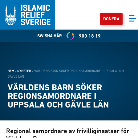
DONERA
SWISHA HÄR
900 18 19
HEM
/
NYHETER
/
VÄRLDENS BARN SÖKER REGIONSAMORDNARE I UPPSALA OCH
GÄVLE LÄN
VÄRLDENS BARN SÖKER
REGIONSAMORDNARE I
UPPSALA OCH GÄVLE LÄN
Regional samordnare av frivilliginsatser för