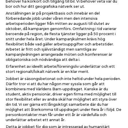
behöver ha körkort och tillgång till bil. Vi behöver veta var du
bor och hur ditt geografiska nätverk ser ut.
Anställningen är på projektbasis och innebär en del
förberedande jobb under våren men den intensiva
arbetsperioden ligger från mitten av augusti till slutet av
oktober, då kampanjen genomförs. Omfattning i tid varierar
beroende på region, de flesta tjänster ligger på 50 procent i
snitt under hela året. Under kampanjkulmen krävs hög
flexibilitet både vad gäller arbetsuppgifter och arbetstider.
Arbetet är fritt och självständigt men samtliga av
kampanjledningen arrangerade möten och konferenser är
obligatoriska och nödvändiga att delta i.
Erfarenhet av ideellt arbete/föreningsliv underlättar och ett
stort regionalt/lokalt nätverk är en klar merit.
Jobbet är säsongsbetonat och inte heltid under hela perioden.
Därför tror vi att du har någon mer syssla som går att
kombinera med Världens Barn-uppdraget. Kanske är du
student, aktiv pensionär, driver egen firma med möjlighet till
stor flexibilitet eller av andra skäl har möjlighet att styra över
din tid. Vi ser gärna ett långsiktigt samarbete där du har
möjlighet att återkomma till uppdraget under flera år i följd. De
personkontakter man får under ett år är värdefulla och
underlättar arbetet ett annat år.
Detta är jobbet för dig som är intresserad av humanitärt