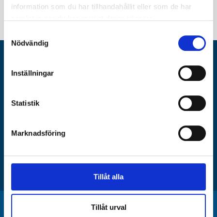
information som du har tillhandahållit eller som de har
samlat in när du har använt deras tjänster.
Samtyckesval
Nödvändig
NYHETSBREV
Inställningar
Registrera dig för de senaste nyheterna från Islamic Relief
Statistik
Marknadsföring
Jag accepterar hantering av personuppgifter enligt
integritetspolicy
SKICKA
Tillåt alla
Tillåt urval