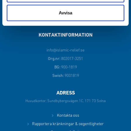
Avvisa
KONTAKTINFORMATION
info@islamic-relief.se
Org.nr:
802017-3251
BG:
900-1819
Swish:
9001819
ADRESS
Huvudkontor: Sundbybergsvägen 1C, 171 73 Solna
Kontakta oss
Rapportera kränkningar & oegentligheter