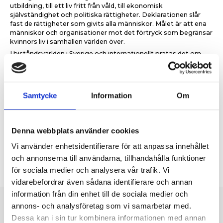
utbildning, till ett liv fritt från våld, till ekonomisk
självständighet och politiska rättigheter. Deklarationen slår
fast de rättigheter som givits alla människor. Målet är att ena
människor och organisationer mot det förtryck som begränsar
kvinnors liv i samhällen världen över.
I biståndsvärlden i Sverige och internationellt pratas det om
vikten av att involvera religiösa aktörer – och som vi ser i
exemplet ovan så fungerar det. Men nu är det också dags att
gå från ord till handling och ge långsiktiga resurser och
förtroende till religiösa och trosinspirerade aktörer att
Samtycke
Information
Om
fortsätta arbeta trosinspirerat för jämställdhet. Tillsammans
kan vi verka för en mer rättvis och hållbar global utveckling.
Mohammed Mohsen, talesperson för
biståndsorganisationen Islamic Relief
Denna webbplats använder cookies
Vi använder enhetsidentifierare för att anpassa innehållet
och annonserna till användarna, tillhandahålla funktioner
för sociala medier och analysera vår trafik. Vi
vidarebefordrar även sådana identifierare och annan
information från din enhet till de sociala medier och
annons- och analysföretag som vi samarbetar med.
Dessa kan i sin tur kombinera informationen med annan