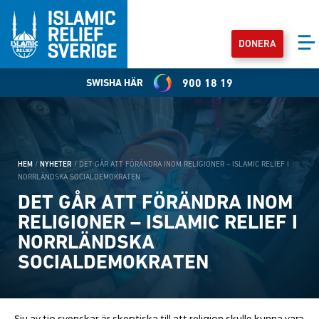
DONERA
SWISHA HÄR
900 18 19
HEM
/
NYHETER
/
DET GÅR ATT FÖRÄNDRA INOM RELIGIONER – ISLAMIC RELIEF I
NORRLÄNDSKA SOCIALDEMOKRATEN
DET GÅR ATT FÖRÄNDRA INOM
RELIGIONER – ISLAMIC RELIEF I
NORRLÄNDSKA
SOCIALDEMOKRATEN
Sju av tio svenskar är skeptiska till att religion skulle kunna vara