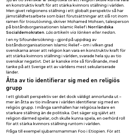
en konstruktiv kraft för att stärka kvinnors ställning i världen.
Men givet religionens ställning i ett globalt perspektiv så har
jämställdhetsarbete som bäst förutsättningar att slå rot inom
ramen för trosutövning, skriver Mohamed Mohsen, talesperson
på biståndsorganisationen Islamic Relief i
Norrländska
Socialdemokraten
.
Läs artikeln via länken eller nedan.
I en ny Sifoundersökning – gjord på uppdrag av
biståndsorganisationen Islamic Relief – om i vilken grad
svenskarna anser att religion kan vara en konstruktiv kraft för
att stärka kvinnors ställning i världen, svarade hela sju av tio
svenskar negativt. Det är kanske inte så förvånande, med
tanke på att Sverige ett av världens mest sekulariserade
länder.
Åtta av tio identifierar sig med en religiös
grupp
I ett globalt perspektiv ser det dock väldigt annorlunda ut –
mer än åtta av tio invånare i världen identifierar sig med en
religiös grupp. I många samhällen har religiösa ledare en
starkare ställning än de politiska. Det säger sig självt att
religion därmed spelar, och skulle kunna spela, en oerhörd roll
för att stärka kvinnors ställning runtom i världen.
Fråga till exempel sjubarnsmamman Foo i Etiopien. För att