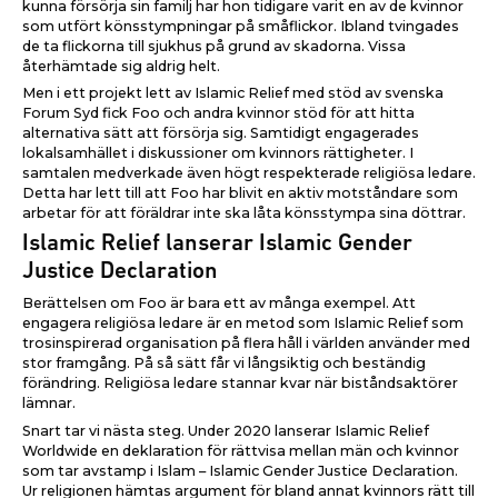
kunna försörja sin familj har hon tidigare varit en av de kvinnor
som utfört könsstympningar på småflickor. Ibland tvingades
de ta flickorna till sjukhus på grund av skadorna. Vissa
återhämtade sig aldrig helt.
Men i ett projekt lett av Islamic Relief med stöd av svenska
Forum Syd fick Foo och andra kvinnor stöd för att hitta
alternativa sätt att försörja sig. Samtidigt engagerades
lokalsamhället i diskussioner om kvinnors rättigheter. I
samtalen medverkade även högt respekterade religiösa ledare.
Detta har lett till att Foo har blivit en aktiv motståndare som
arbetar för att föräldrar inte ska låta könsstympa sina döttrar.
Islamic Relief lanserar Islamic Gender
Justice Declaration
Berättelsen om Foo är bara ett av många exempel. Att
engagera religiösa ledare är en metod som Islamic Relief som
trosinspirerad organisation på flera håll i världen använder med
stor framgång. På så sätt får vi långsiktig och beständig
förändring. Religiösa ledare stannar kvar när biståndsaktörer
lämnar.
Snart tar vi nästa steg. Under 2020 lanserar Islamic Relief
Worldwide en deklaration för rättvisa mellan män och kvinnor
som tar avstamp i Islam – Islamic Gender Justice Declaration.
Ur religionen hämtas argument för bland annat kvinnors rätt till