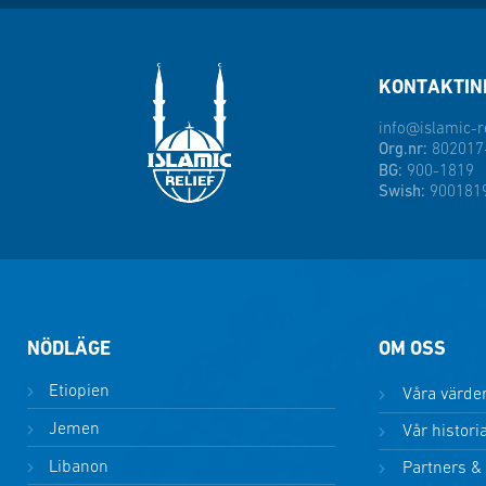
KONTAKTIN
info@islamic-re
Org.nr:
802017
BG:
900-1819
Swish:
900181
NÖDLÄGE
OM OSS
Etiopien
Våra värde
Jemen
Vår histori
Libanon
Partners &