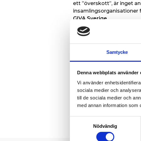
ett ”överskott”, är inget a
insamlingsorganisationer f
GIVA Sverige.
Sammanfattningsvis har SvD
svenskt bistånd. Anklagelse
igen sig i, och som är direk
törst och hunger i världen.
Samtycke
behöva stå utan stöd och h
Sida konstaterar i sitt p
Denna webbplats använder 
Relief”
att Islamic Relief b
Vi använder enhetsidentifierar
värdigt samtal om den sve
sociala medier och analysera 
För mer information kont
till de sociala medier och a
erp@islamic-relief.se
med annan information som du 
Samtyckesval
Nödvändig