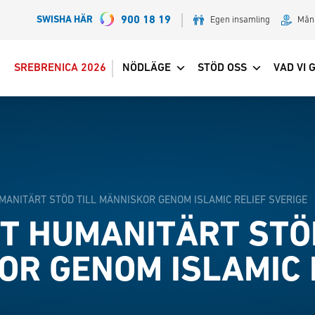
SWISHA HÄR
900 18 19
Egen insamling
Mån
SREBRENICA 2026
NÖDLÄGE
STÖD OSS
VAD VI 
MANITÄRT STÖD TILL MÄNNISKOR GENOM ISLAMIC RELIEF SVERIGE
T HUMANITÄRT STÖ
OR GENOM ISLAMIC 