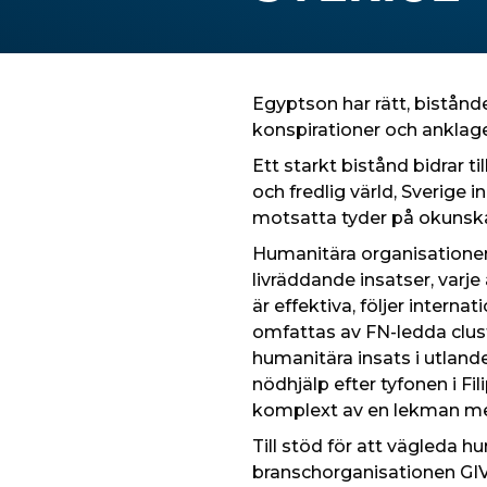
Egyptson har rätt, bistån
konspirationer och anklag
Ett starkt bistånd bidrar t
och fredlig värld, Sverige 
motsatta tyder på okunskap
Humanitära organisationen
livräddande insatser, varje
är effektiva, följer intern
omfattas av FN-ledda clus
humanitära insats i utland
nödhjälp efter tyfonen i Fi
komplext av en lekman men I
Till stöd för att vägleda h
branschorganisationen GIV