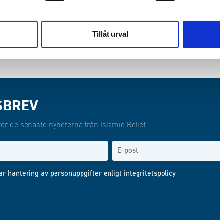
Tillåt urval
SBREV
för de senaste nyheterna från Islamic Relief
ar hantering av personuppgifter enligt
integritetspolicy