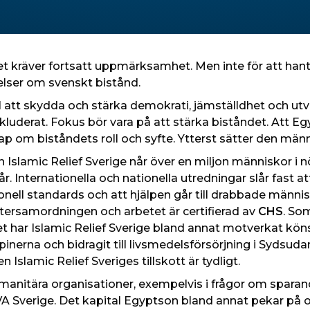
det kräver fortsatt uppmärksamhet. Men inte för att ha
elser om svenskt bistånd.
ill att skydda och stärka demokrati, jämställdhet och ut
inkluderat. Fokus bör vara på att stärka biståndet. Att Eg
 om biståndets roll och syfte. Ytterst sätter den männi
 Islamic Relief Sverige når över en miljon människor i
 år. Internationella och nationella utredningar slår fast 
ationell standards och att hjälpen går till drabbade männi
tersamordningen och arbetet är certifierad av
CHS
. So
et har Islamic Relief Sverige bland annat motverkat köns
lipinerna och bidragit till livsmedelsförsörjning i Sydsu
slamic Relief Sveriges tillskott är tydligt.
umanitära organisationer, exempelvis i frågor om sparand
A Sverige. Det kapital Egyptson bland annat pekar på o