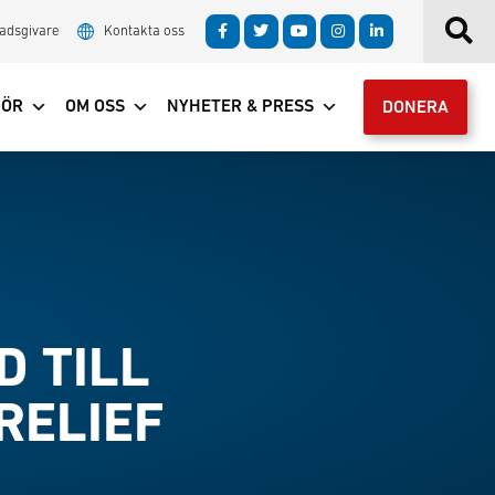
adsgivare
Kontakta oss
GÖR
OM OSS
NYHETER & PRESS
DONERA
D TILL
RELIEF