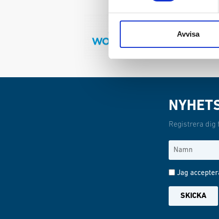
Avvisa
NYHET
Registrera dig 
Jag accepter
SKICKA