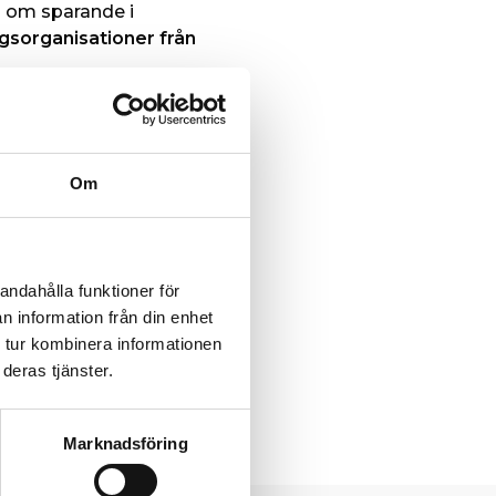
en om sparande i
gsorganisationer från
r för att förstå sig på
ernationella givare känner
tt rädda liv och släcka
tals människor kommer
Om
e människor genom Islamic
änniskorna i världen. Ett
andahålla funktioner för
expertis.
n information från din enhet
 tur kombinera informationen
deras tjänster.
Marknadsföring