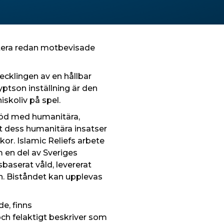
ntera redan motbevisade
vecklingen av en hållbar
yptson inställning är den
skoliv på spel.
 nöd med humanitära,
att dess humanitära insatser
skor. Islamic Reliefs arbete
m en del av Sveriges
baserat våld, levererat
dan. Biståndet kan upplevas
e, finns
ch felaktigt beskriver som