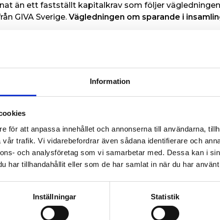
nnat än ett fastställt kapitalkrav som följer vägledning
rån GIVA Sverige.
Vägledningen om sparande i insamlin
 artikeln använt sig av tröttsamma konspirationsteorie
r som varken Islamic Relief Sverige, nationella eller int
t skadliga för Sveriges humanitära insats, vars syfte är a
 Ett fryst bistånd till Islamic Relief innebär att miljon
Information
jälp.
ressmeddelande
”Effektivt humanitärt stöd till drabbad
cookies
edriver ett viktigt arbete för några av de mest utsatta m
e för att anpassa innehållet och annonserna till användarna, tillh
nska humanitära insatsen bör utgå från erfarenhet och 
vår trafik. Vi vidarebefordrar även sådana identifierare och anna
akta oss på:
nnons- och analysföretag som vi samarbetar med. Dessa kan i sin
har tillhandahållit eller som de har samlat in när du har använt 
Inställningar
Statistik