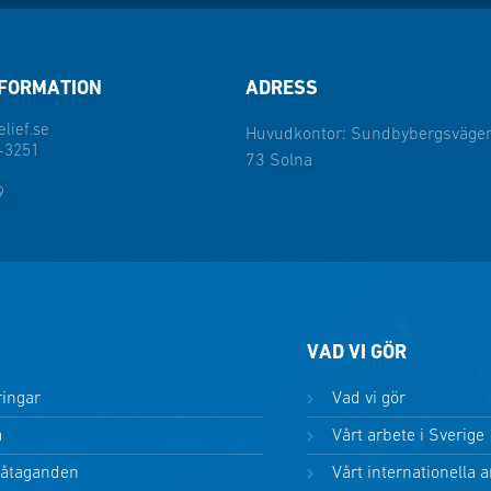
FORMATION
ADRESS
lief.se
Huvudkontor: Sundbybergsvägen
-3251
73 Solna
9
VAD VI GÖR
ringar
Vad vi gör
a
Vårt arbete i Sverige
 åtaganden
Vårt internationella 