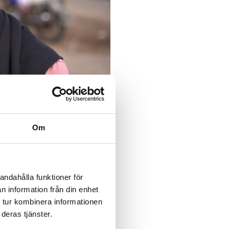
ef förser regelbundet 2,4
Om
n har tvingats skära ner
ngar av WFP:s budget. De
ade från privata givare
andahålla funktioner för
n information från din enhet
 tillgången till rent
 tur kombinera informationen
tantstöd, stöd till
deras tjänster.
ehabilitering av