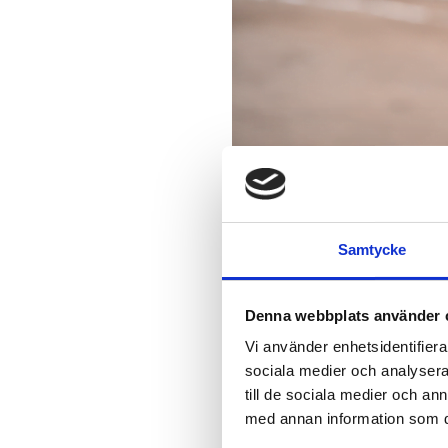
De humanitära insatserna 
Samtycke
miljoner människor med m
på mängden mat som delas
Denna webbplats använder 
senaste tre åren har Islami
världen över.
Vi använder enhetsidentifierar
sociala medier och analysera 
Med stöd av svenska Sida
till de sociala medier och a
vatten och sanitet samt hå
med annan information som du 
lantbrukare och till kvinn
vattenkällor.