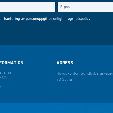
ar hantering av personuppgifter enligt
integritetspolicy
FORMATION
ADRESS
lief.se
Huvudkontor: Sundbybergsvägen
-3251
73 Solna
9