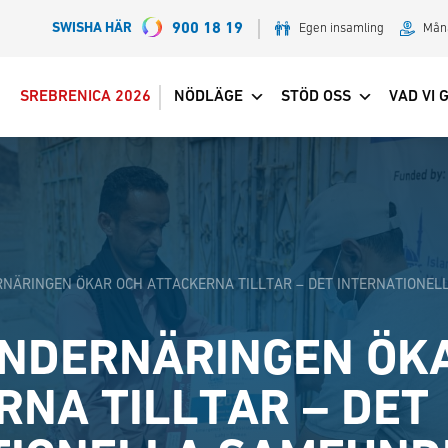
SWISHA HÄR
900 18 19
Egen insamling
Mån
SREBRENICA 2026
NÖDLÄGE
STÖD OSS
VAD VI 
RNÄRINGEN ÖKAR OCH ATTACKERNA TILLTAR – DET INTERNATIONE
UNDERNÄRINGEN ÖK
NA TILLTAR – DET