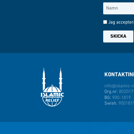
Jag accepter
SKICKA
KONTAKTIN
info@islamic-re
Org.nr:
802017
BG:
900-1819
Swish:
900181