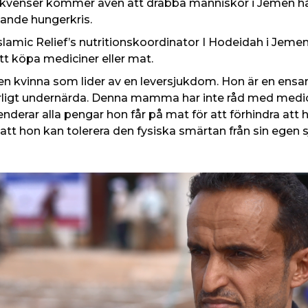
kvenser kommer även att drabba människor i Jemen hår
tande hungerkris.
slamic Relief’s nutritionskoordinator I Hodeidah i Jem
tt köpa mediciner eller mat.
ag en kvinna som lider av en leversjukdom. Hon är en
lvarligt undernärda. Denna mamma har inte råd med medic
erar alla pengar hon får på mat för att förhindra att h
att hon kan tolerera den fysiska smärtan från sin egen