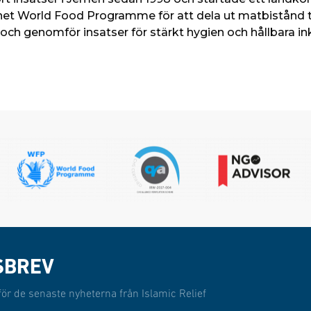
t World Food Programme för att dela ut matbistånd til
 och genomför insatser för stärkt hygien och hållbara in
SBREV
för de senaste nyheterna från Islamic Relief