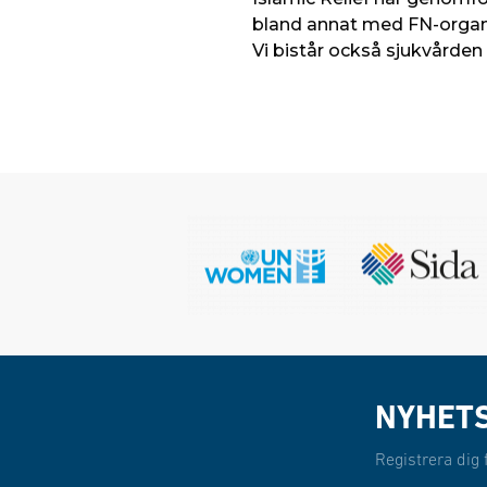
bland annat med FN-organe
Vi bistår också sjukvården
NYHET
Registrera dig 