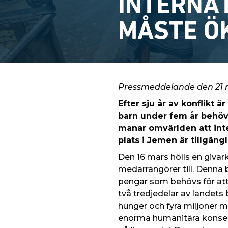
INTERNA
MÅSTE Ö
Pressmeddelande den 21 
Efter sju år av konflikt 
barn under fem år behöv
manar omvärlden att inte
plats i Jemen är tillgängl
Den 16 mars hölls en givar
medarrangörer till. Denna 
pengar som behövs för att 
två tredjedelar av landets 
hunger och fyra miljoner m
enorma humanitära konsekve