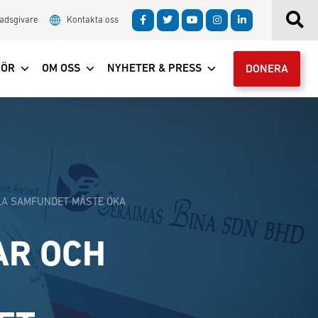
adsgivare
Kontakta oss
GÖR
OM OSS
NYHETER & PRESS
DONERA
LLA SAMFUNDET MÅSTE ÖKA
AR OCH