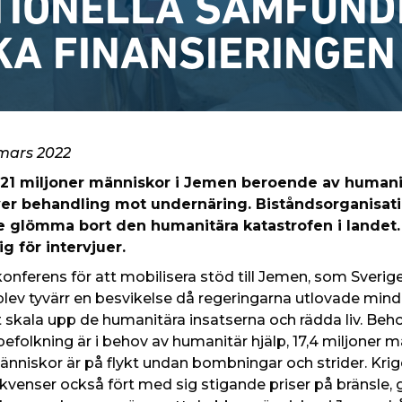
TIONELLA SAMFUND
KA FINANSIERINGEN
mars 2022
är 21 miljoner människor i Jemen beroende av humanit
er behandling mot undernäring. Biståndsorganisatio
 glömma bort den humanitära katastrofen i landet. 
ig för intervjuer.
konferens för att mobilisera stöd till Jemen, som Sver
blev tyvärr en besvikelse då regeringarna utlovade mind
skala upp de humanitära insatserna och rädda liv. Beho
befolkning är i behov av humanitär hjälp, 17,4 miljoner m
änniskor är på flykt undan bombningar och strider. Krige
nser också fört med sig stigande priser på bränsle, ga