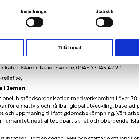
Inställningar
Statistik
fs budskap:
 alla parter i konflikten att skydda civila.
r internationella givare att avsätta flexibelt och flerårig
att öka stödet till lokala jemenitiska organisationer, som 
Tillåt urval
och ofta är kraftigt underfinansierade.
juer med landchefen för Islamic Reliefs Jemenkonto
atör, Islamic Relief Sverige, 0046 73 145 42 20.
relief.se,
e i Jemen
nationell biståndsorganisation med verksamhet i över 30 
rkar för en rättvis och hållbar global utveckling, baser
t och uppmaning till fattigdomsbekämpning. Vårt arbe
humanitet, neutralitet, opartiskhet och oberoende. Isla
rt insatser i Jemen sedan 1998 och startade ett landko