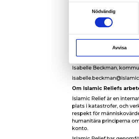
Samtyckesval
Nödvändig
Islamic Relie
Islamic Relief uppmanar
Islamic Relief uppmana
responsen i Jemen, och 
Avvisa
humanitära insatserna 
För förmedling av interv
Isabelle Beckman, kommunik
isabelle.beckman@islamic-
Om Islamic Reliefs arbet
Islamic Relief är en inter
plats i katastrofer, och ve
respekt för människovärde
humanitära principerna om 
konto.
Islamic Relief har genomfö