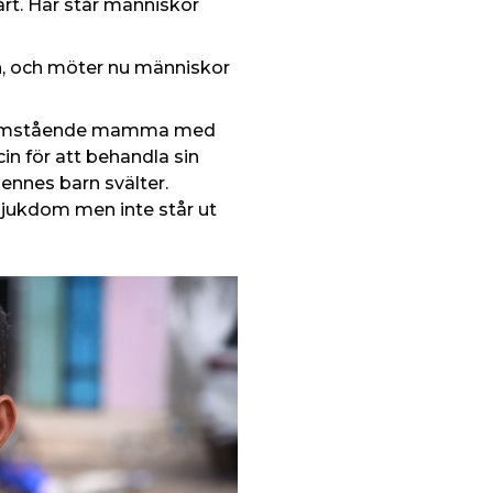
t. Här står människor
en, och möter nu människor
 ensamstående mamma med
in för att behandla sin
ennes barn svälter.
 sjukdom men inte står ut