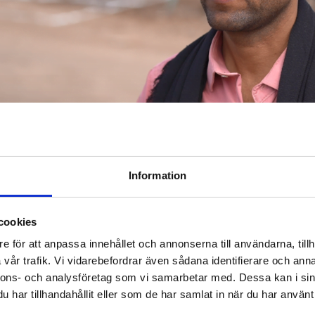
i Jemen är genomgående underfinansierade. Islamic Reli
Information
atbistånd tillsammans med World Food Programme, me
 ut och glesa ut utdelningarna på grund av nedskärni
cookies
c Relief finansierat insatser för 24 miljoner pund insaml
e för att anpassa innehållet och annonserna till användarna, tillh
vår trafik. Vi vidarebefordrar även sådana identifierare och anna
arbetar Islamic Relief med att stärka matsäkerheten och
nnons- och analysföretag som vi samarbetar med. Dessa kan i sin
llbara inkomstkällor. Detta görs bland annat genom kon
har tillhandahållit eller som de har samlat in när du har använt 
or som driver egna verksamheter, samt uppbyggnad och r