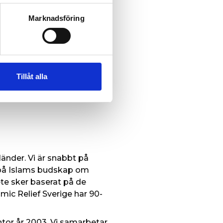
Marknadsföring
t stöd till den humanitära
står i frontlinjen för de
Tillåt alla
r, kontakta:
länder. Vi är snabbt på
ad på Islams budskap om
te sker baserat på de
mic Relief Sverige har 90-
ntor år 2003. Vi samarbetar