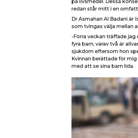
på livsmedel. Dessa konse
redan står mitt i en omfat
Dr Asmahan Al Badani är I
som tvingas välja mellan a
-Förra veckan träffade j
fyra barn, varav två är al
sjukdom eftersom hon spend
Kvinnan berättade för mig 
med att se sina barn lida.