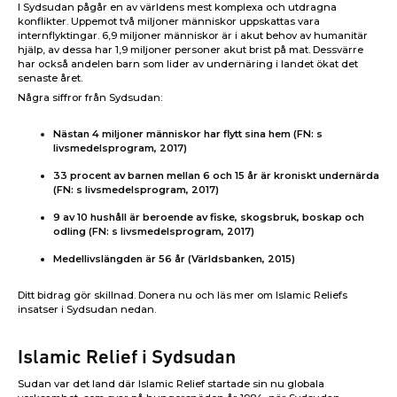
I Sydsudan pågår en av världens mest komplexa och utdragna
konflikter. Uppemot två miljoner människor uppskattas vara
internflyktingar. 6,9 miljoner människor är i akut behov av humanitär
hjälp, av dessa har 1,9 miljoner personer akut brist på mat. Dessvärre
har också andelen barn som lider av undernäring i landet ökat det
senaste året.
Några siffror från Sydsudan:
Nästan 4 miljoner människor har flytt sina hem (FN: s
livsmedelsprogram, 2017)
33 procent av barnen mellan 6 och 15 år är kroniskt undernärda
(FN: s livsmedelsprogram, 2017)
9 av 10 hushåll är beroende av fiske, skogsbruk, boskap och
odling (FN: s livsmedelsprogram, 2017)
Medellivslängden är 56 år (Världsbanken, 2015)
Ditt bidrag gör skillnad. Donera nu och läs mer om Islamic Reliefs
insatser i Sydsudan nedan.
Islamic Relief i Sydsudan
Sudan var det land där Islamic Relief startade sin nu globala