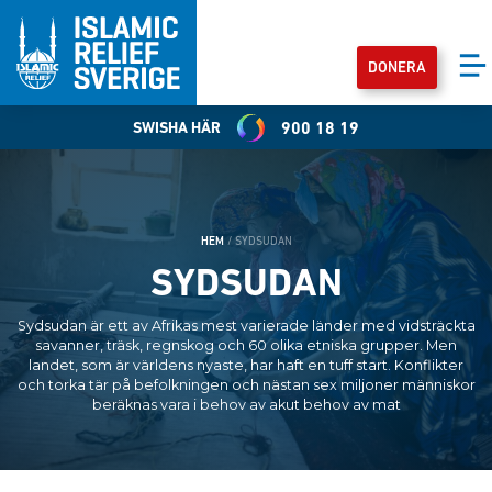
DONERA
SWISHA HÄR
900 18 19
HEM
/
SYDSUDAN
SYDSUDAN
Sydsudan är ett av Afrikas mest varierade länder med vidsträckta
savanner, träsk, regnskog och 60 olika etniska grupper. Men
landet, som är världens nyaste, har haft en tuff start. Konflikter
och torka tär på befolkningen och nästan sex miljoner människor
beräknas vara i behov av akut behov av mat