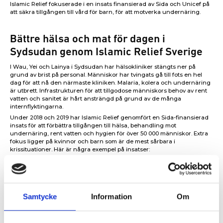
Islamic Relief fokuserade i en insats finansierad av Sida och Unicef på
att säkra tillgången till vård för barn, för att motverka undernäring.
Bättre hälsa och mat för dagen i
Sydsudan genom Islamic Relief Sverige
I Wau, Yei och Lainya i Sydsudan har hälsokliniker stängts ner på
grund av brist på personal. Människor har tvingats gå till fots en hel
dag för att nå den närmaste kliniken. Malaria, kolera och undernäring
är utbrett. Infrastrukturen för att tillgodose människors behov av rent
vatten och sanitet är hårt ansträngd på grund av de många
internflyktingarna.
Under 2018 och 2019 har Islamic Relief genomfört en Sida-finansierad
insats för att förbättra tillgången till hälsa, behandling mot
undernäring, rent vatten och hygien för över 50 000 människor. Extra
fokus ligger på kvinnor och barn som är de mest sårbara i
krissituationer. Här är några exempel på insatser:
4 000 barn och 1 000 gravida och ammande kvinnor
undersöktes för att se om de löpte risk för undernäring.
Av dessa fick över 900 personer livsviktig behandling.
Samtycke
Information
Om
Två hälsokliniker försågs med medicinsk utrustning.