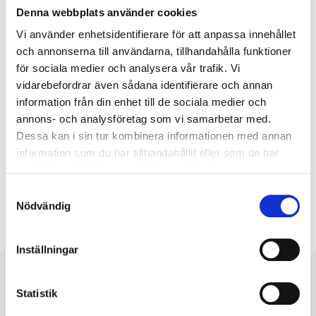
Knappt 50 hälsoarbetare utbildades i frågor om undernäring
Denna webbplats använder cookies
och hur detta kan förebyggas och behandlas.
Vi använder enhetsidentifierare för att anpassa innehållet
Elva brunnar restaurerades för att säkra människors tillgång till
rent vatten, vilket är en avgörande hälsofråga. Samtidigt
och annonserna till användarna, tillhandahålla funktioner
delades hygienkit ut till befolkningen.
för sociala medier och analysera vår trafik. Vi
Islamic Relief byggde toaletter i anslutning till två skolor där
vidarebefordrar även sådana identifierare och annan
över 1 000 barn går.
information från din enhet till de sociala medier och
annons- och analysföretag som vi samarbetar med.
För att hjälpa de mest sårbara människorna bland flyktingar och
bofasta i provinsen Yei, där matproduktionen drabbats hårt av
Dessa kan i sin tur kombinera informationen med annan
konflikten, så delade Islamic Relief ut matpaket till 3 000 hushåll, över
information som du har tillhandahållit eller som de har
16 000 personer.
samlat in när du har använt deras tjänster.
Östafrika
Samtyckesval
Nödvändig
Inställningar
Statistik