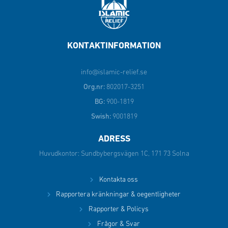
KONTAKTINFORMATION
info@islamic-relief.se
Org.nr:
802017-3251
BG:
900-1819
Swish:
9001819
ADRESS
Huvudkontor: Sundbybergsvägen 1C, 171 73 Solna
Kontakta oss
Rapportera kränkningar & oegentligheter
Rapporter & Policys
Frågor & Svar