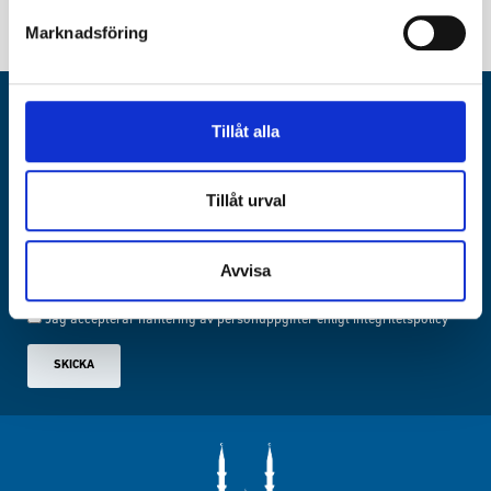
Marknadsföring
NYHETSBREV
Tillåt alla
Registrera dig för de senaste nyheterna från Islamic Relief
Tillåt urval
Avvisa
Jag accepterar hantering av personuppgifter enligt
integritetspolicy
SKICKA