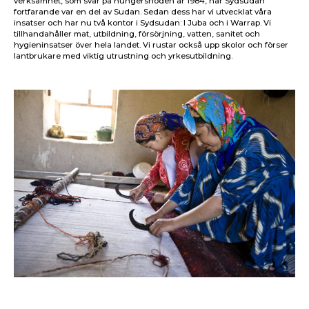
verksamhet, som svar på hungersnöden år 1984, när Sydsudan
fortfarande var en del av Sudan. Sedan dess har vi utvecklat våra
insatser och har nu två kontor i Sydsudan: I Juba och i Warrap. Vi
tillhandahåller mat, utbildning, försörjning, vatten, sanitet och
hygieninsatser över hela landet. Vi rustar också upp skolor och förser
lantbrukare med viktig utrustning och yrkesutbildning.