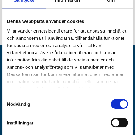
Denna webbplats använder cookies
Vi använder enhetsidentifierare för att anpassa innehållet
och annonserna till användarna, tillhandahålla funktioner
för sociala medier och analysera vår trafik. Vi
vidarebefordrar även sådana identifierare och annan
NYHETSBREV
information från din enhet till de sociala medier och
annons- och analysföretag som vi samarbetar med.
Registrera dig för de senaste nyheterna från Islamic Relief
Dessa kan i sin tur kombinera informationen med annan
information som du har tillhandahållit eller som de har
samlat in när du har använt deras tjänster.
Samtyckesval
Nödvändig
Jag accepterar hantering av personuppgifter enligt
integritetspolicy
Inställningar
SKICKA