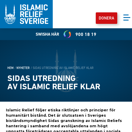
DONERA
SWISHA HÄR
900 18 19
HEM
/
NYHETER
/
SIDAS UTREDNING AV ISLAMIC RELIEF KLAR
SIDAS UTREDNING
AV ISLAMIC RELIEF KLAR
Islamic Relief följer etiska riktlinjer och principer för
humanitärt bistånd. Det är slutsatsen i Sveriges
biståndsmyndighet Sidas granskning av Islamic Reliefs
hantering i samband med avslöjandena om högt
uppsatta företrädares oacceptabla uttalanden i sociala