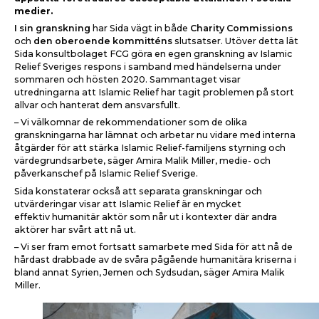
medier.
I sin granskning
har Sida vägt in både
Charity Commissions
och
den oberoende kommitténs
slutsatser. Utöver detta lät
Sida konsultbolaget FCG göra en egen granskning
av
Islamic
Relief Sveriges respons i samband med händelserna under
sommaren och hösten 2020. Sammantaget
visar
utredningarna att
Islamic
Relief har tagit problemen på stort
allvar och hanterat dem ansvarsfullt.
– Vi välkomnar de rekommendationer som de olika
granskningarna har lämnat och arbetar nu vidare med interna
åtgärder för att stärka
Islamic
Relief-familjens styrning och
värdegrundsarbete, säger Amira
Malik Miller, medie- och
påverkanschef på Islamic Relief Sverige.
Sida konstaterar också att separata granskningar och
utvärderingar visar att
Islamic
Relief är en mycket
effektiv
humanitär aktör som når ut i kontexter där andra
aktörer har svårt att nå ut.
– Vi ser fram emot fortsatt samarbete med Sida för att nå de
hårdast drabbade av de svåra pågående humanitära kriserna
i
bland annat Syrien, Jemen och Sydsudan
, säger
Amira Malik
Miller.